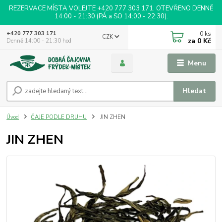
REZERVACE MÍSTA VOLEJTE +420 777 303 171. OTEVŘENO DENNĚ
14:00 - 21:30 (PÁ a SO 14:00 - 22:30).
0
ks
+420 777 303 171
CZK
za
0 Kč
Denně 14:00 - 21:30 hod
Menu
Hledat
Úvod
ČAJE PODLE DRUHU
JIN ZHEN
JIN ZHEN