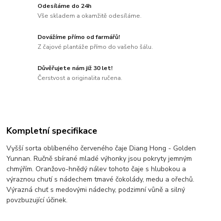
Odesíláme do 24h
Vše skladem a okamžitě odesíláme.
Dovážíme přímo od farmářů!
Z čajové plantáže přímo do vašeho šálu.
Důvěřujete nám již 30 let!
Čerstvost a originalita ručena.
Kompletní specifikace
Vyšší sorta oblíbeného červeného čaje Diang Hong - Golden
Yunnan. Ručně sbírané mladé výhonky jsou pokryty jemným
chmýřím. Oranžovo-hnědý nálev tohoto čaje s hlubokou a
výraznou chutí s nádechem tmavé čokolády, medu a ořechů.
Výrazná chuť s medovými nádechy, podzimní vůně a silný
povzbuzující účinek.