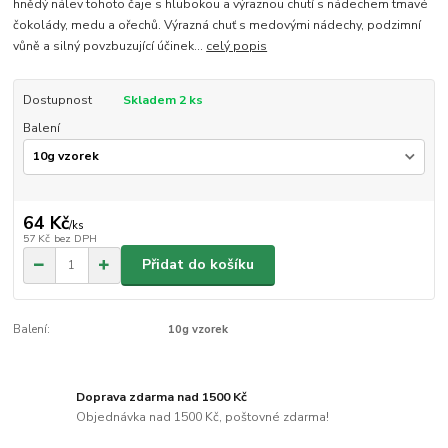
hnědý nálev tohoto čaje s hlubokou a výraznou chutí s nádechem tmavé
čokolády, medu a ořechů. Výrazná chuť s medovými nádechy, podzimní
vůně a silný povzbuzující účinek...
celý popis
Dostupnost
Skladem 2 ks
Balení
64 Kč
/
ks
57 Kč
bez DPH
Přidat do košíku
Balení:
10g vzorek
Doprava zdarma nad 1500 Kč
Objednávka nad 1500 Kč, poštovné zdarma!