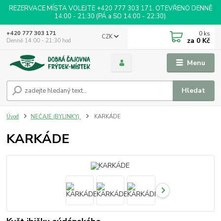
REZERVACE MÍSTA VOLEJTE +420 777 303 171. OTEVŘENO DENNĚ
14:00 - 21:30 (PÁ a SO 14:00 - 22:30).
0
ks
+420 777 303 171
CZK
za
0 Kč
Denně 14:00 - 21:30 hod
Menu
Hledat
Úvod
NEČAJE (BYLINKY)
KARKÁDE
KARKÁDE