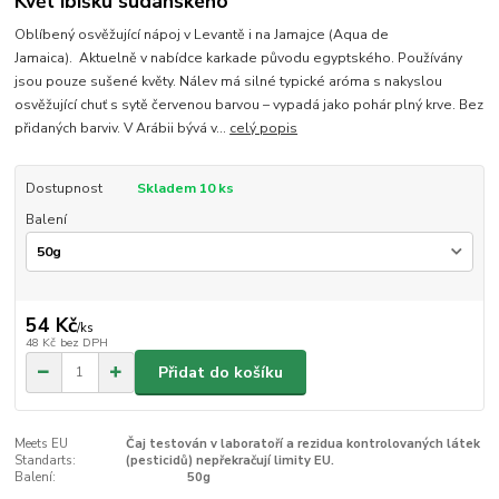
Květ ibišku súdánského
Oblíbený osvěžující nápoj v Levantě i na Jamajce (Aqua de
Jamaica). Aktuelně v nabídce karkade původu egyptského. Používány
jsou pouze sušené květy. Nálev má silné typické aróma s nakyslou
osvěžující chuť s sytě červenou barvou – vypadá jako pohár plný krve. Bez
přidaných barviv. V Arábii bývá v...
celý popis
Dostupnost
Skladem 10 ks
Balení
54 Kč
/
ks
48 Kč
bez DPH
Přidat do košíku
Meets EU
Čaj testován v laboratoří a rezidua kontrolovaných látek
Standarts:
(pesticidů) nepřekračují limity EU.
Balení:
50g