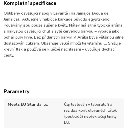
Kompletní specifikace
Oblíbený osvěžující nápoj v Levantě i na Jamajce (Aqua de
Jamaica). Aktuelně v nabídce karkade původu egyptského.
Používány jsou pouze sušené květy. Nálev má silné typické aróma
s nakyslou osvěžující chuť s sytě červenou barvou – vypadá jako
pohár plný krve. Bez přidaných barviv. V Arábii bývá většinou silně
doslazován cukrem. Obsahuje velké množství vitamínu C. Snižuje
krevní tlak a používá se k léčbě nachlazení – uvolňuje dýchací
cesty.
Parametry
Meets EU Standarts
Čaj testován v laboratoří a
rezidua kontrolovaných látek
(pesticidů) nepřekračují limity
EU.