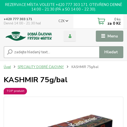
REZERVACE MÍSTA VOLEJTE +420 777 303 171. OTEVŘENO DENNĚ
14:00 - 21:30 (PÁ a SO 14:00 - 22:30).
0
ks
+420 777 303 171
CZK
za
0 Kč
Denně 14:00 - 21:30 hod
Menu
Hledat
Úvod
SPECIALITY DOBRÉ ČAJOVNY
KASHMIR 75g/bal
KASHMIR 75g/bal
TOP produkt