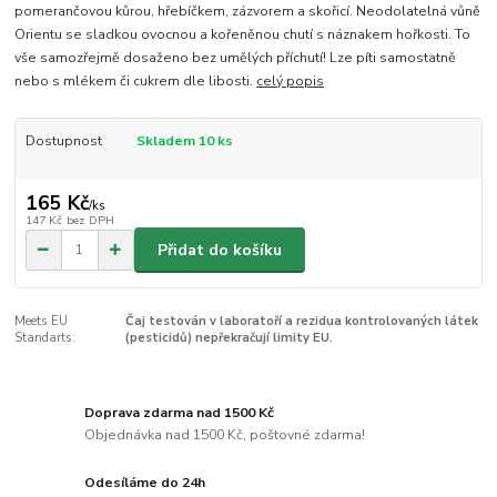
pomerančovou kůrou, hřebíčkem, zázvorem a skořicí. Neodolatelná vůně
Orientu se sladkou ovocnou a kořeněnou chutí s náznakem hořkosti. To
vše samozřejmě dosaženo bez umělých příchutí! Lze píti samostatně
nebo s mlékem či cukrem dle libosti.
celý popis
Dostupnost
Skladem 10 ks
165 Kč
/
ks
147 Kč
bez DPH
Přidat do košíku
Meets EU
Čaj testován v laboratoří a rezidua kontrolovaných látek
Standarts:
(pesticidů) nepřekračují limity EU.
Doprava zdarma nad 1500 Kč
Objednávka nad 1500 Kč, poštovné zdarma!
Odesíláme do 24h