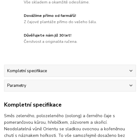
Vše skladem a okamžitě odesíláme.
Dovážíme přímo od farmářů!
Z čajové plantáže přímo do vašeho šálu.
Důvěřujete nám již 30 let!
Čerstvost a originalita ručena.
Kompletní specifikace
Parametry
Kompletní specifikace
Směs zeleného, polozeleného (oolong) a černého čaje s
pomerančovou kůrou, hřebíčkem, zázvorem a skořicí.
Neodolatelná vůně Orientu se sladkou ovocnou a kořeněnou
chutí s náznakem hořkosti. To vše samozřejmě dosaženo bez