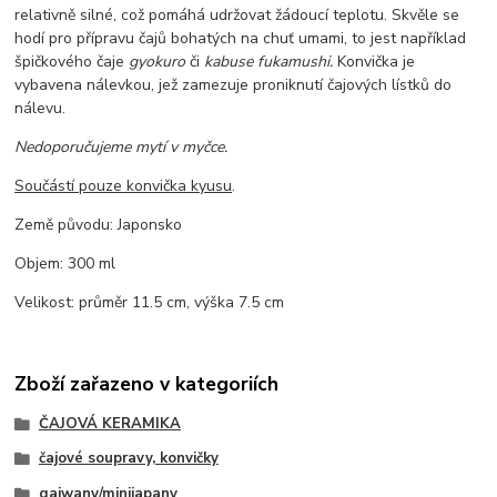
relativně silné, což pomáhá udržovat žádoucí teplotu. Skvěle se
hodí pro přípravu čajů bohatých na chuť umami, to jest například
špičkového čaje
gyokuro
či
kabuse fukamushi.
Konvička je
vybavena nálevkou, jež zamezuje proniknutí čajových lístků do
nálevu.
Nedoporučujeme mytí v myčce.
Součástí pouze konvička kyusu
.
Země původu: Japonsko
Objem: 300 ml
Velikost: průměr 11.5 cm, výška 7.5 cm
Zboží zařazeno v kategoriích
ČAJOVÁ KERAMIKA
čajové soupravy, konvičky
gaiwany/minijapany