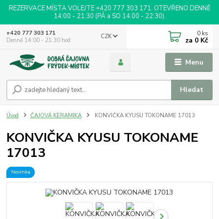
REZERVACE MÍSTA VOLEJTE +420 777 303 171. OTEVŘENO DENNĚ
14:00 - 21:30 (PÁ a SO 14:00 - 22:30).
0
ks
+420 777 303 171
CZK
za
0 Kč
Denně 14:00 - 21:30 hod
Menu
Hledat
Úvod
ČAJOVÁ KERAMIKA
KONVIČKA KYUSU TOKONAME 17013
KONVIČKA KYUSU TOKONAME
17013
Novinka