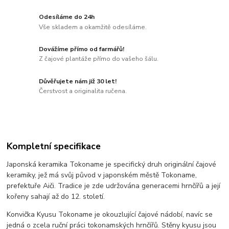
Odesíláme do 24h
Vše skladem a okamžitě odesíláme.
Dovážíme přímo od farmářů!
Z čajové plantáže přímo do vašeho šálu.
Důvěřujete nám již 30 let!
Čerstvost a originalita ručena.
Kompletní specifikace
Japonská keramika Tokoname je specifický druh originální čajové
keramiky, jež má svůj původ v japonském městě Tokoname,
prefektuře Aiči. Tradice je zde udržována generacemi hrnčířů a její
kořeny sahají až do 12. století.
Konvička Kyusu Tokoname je okouzlující čajové nádobí, navíc se
jedná o zcela ruční práci tokonamských hrnčířů. Stěny kyusu jsou