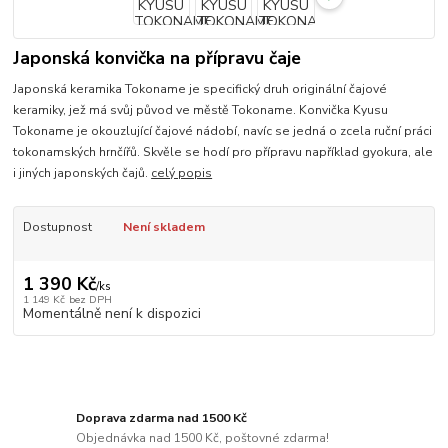
Japonská konvička na přípravu čaje
Japonská keramika Tokoname je specifický druh originální čajové
keramiky, jež má svůj původ ve městě Tokoname. Konvička Kyusu
Tokoname je okouzlující čajové nádobí, navíc se jedná o zcela ruční práci
tokonamských hrnčířů. Skvěle se hodí pro přípravu například gyokura, ale
i jiných japonských čajů.
celý popis
Dostupnost
Není skladem
1 390 Kč
/
ks
1 149 Kč
bez DPH
Momentálně není k dispozici
Doprava zdarma nad 1500 Kč
Objednávka nad 1500 Kč, poštovné zdarma!