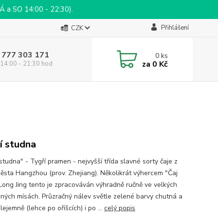
a SO 14:00 - 22:30).
Přihlášení
CZK
 777 303 171
0
ks
za
0 Kč
14:00 - 21:30 hod
í studna
studna" - Tygří pramen - nejvyšší třída slavné sorty čaje z
města Hangzhou (prov. Zhejiang). Několikrát výhercem "Čaj
 Long Jing tento je zpracováván výhradně ručně ve velkých
aných mísách. Průzračný nálev světle zelené barvy chutná a
lejemně (lehce po oříšcích) i po ...
celý popis