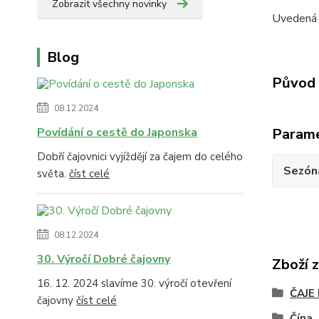
Zobrazit všechny novinky
Uvedená p
Blog
Původ 
08.12.2024
Povídání o cestě do Japonska
Param
Dobří čajovnici vyjíždějí za čajem do celého
Sezón
světa.
číst celé
08.12.2024
30. Výročí Dobré čajovny
Zboží 
16. 12. 2024 slavíme 30. výročí otevření
ČAJE
čajovny
číst celé
Čína