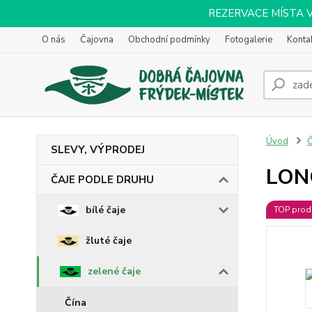
REZERVACE MÍSTA VOL
O nás
Čajovna
Obchodní podmínky
Fotogalerie
Konta
Úvod
SLEVY, VÝPRODEJ
LON
ČAJE PODLE DRUHU
bílé čaje
TOP prod
žluté čaje
zelené čaje
Čína