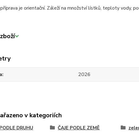
říprava je orientační. Záleží na množství lístků, teploty vody, pou
zboží
etry
a
2026
zařazeno v kategoriích
 PODLE DRUHU
ČAJE PODLE ZEMĚ
zele