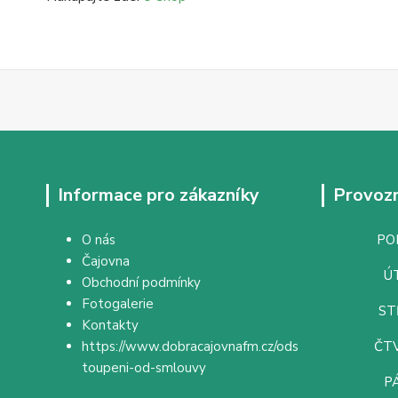
Informace pro zákazníky
Provozn
O nás
PON
Čajovna
ÚT
Obchodní podmínky
Fotogalerie
ST
Kontakty
https://www.dobracajovnafm.cz/ods
ČTV
toupeni-od-smlouvy
PÁ