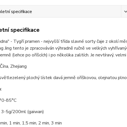
etní specifikace
tní specifikace
udna" - Tygří pramen - nejvyšší třída slavné sorty čaje z okolí m
ng Jing tento je zpracováván výhradně ručně ve velkých vyhřívan
emně (lehce po oříšcích) i po několika zalitích. Je nevtíravý, velmi
Čína, Zhejiang
světlezelený plochý lístek davá jemně oříškovou, olejnatou pln
a:
 70-85°C
: 3-5g/200ml (gaiwan)
 min, 1 min, 1,5 min, 2 min, 3 min