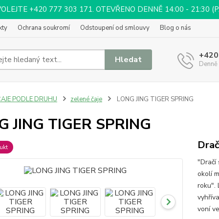
EJTE +420 777 303 171. OTEVŘENO DENNĚ 14:00 - 21:30 (PÁ 
kty
Ochrana soukromí
Odstoupení od smlouvy
Blog o nás
+420
Hledat
Denně 
ČAJE PODLE DRUHU
zelené čaje
LONG JING TIGER SPRING
G JING TIGER SPRING
Drač
ukt
"Dračí 
okolí 
roku".
vyhřív
voní ve