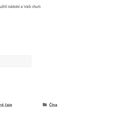
žití nádobí a Vaši chuti.
né čaje
Čína