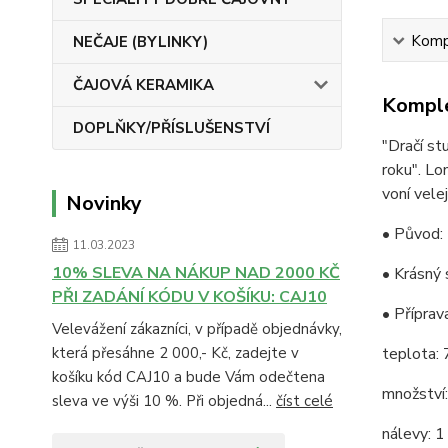
Kompl
NEČAJE (BYLINKY)
ČAJOVÁ KERAMIKA
Komple
DOPLŇKY/PŘÍSLUŠENSTVÍ
"Dračí st
roku". Lo
voní velej
Novinky
• Původ: 
11.03.2023
10% SLEVA NA NÁKUP NAD 2000 KČ
• Krásný 
PŘI ZADÁNÍ KÓDU V KOŠÍKU: CAJ10
• Příprav
Velevážení zákazníci, v případě objednávky,
která přesáhne 2 000,- Kč, zadejte v
teplota:
košíku kód CAJ10 a bude Vám odečtena
množství
sleva ve výši 10 %. Při objedná...
číst celé
nálevy: 1