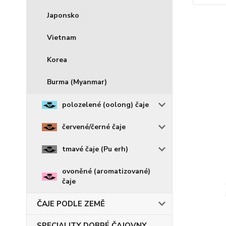
Japonsko
Vietnam
Korea
Burma (Myanmar)
polozelené (oolong) čaje
červené/černé čaje
tmavé čaje (Pu erh)
ovoněné (aromatizované)
čaje
ČAJE PODLE ZEMĚ
SPECIALITY DOBRÉ ČAJOVNY