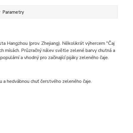
Parametry
ěsta Hangzhou (prov. Zhejiang). Několikrát výhercem "Čaj
ých mísách. Průzračný nálev světle zelené barvy chutná a
 populární a vhodný pro začinající pijáky zeleného čaje.
ou a hedvábnou chuť čerstvého zeleného čaje.