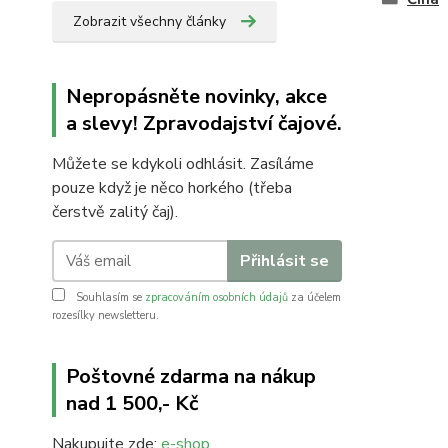
Zobrazit všechny články
Nepropásněte novinky, akce
a slevy! Zpravodajství čajové.
Můžete se kdykoli odhlásit. Zasíláme
pouze když je něco horkého (třeba
čerstvě zalitý čaj).
Přihlásit se
Souhlasím se
zpracováním osobních údajů
za účelem
rozesílky newsletteru.
Poštovné zdarma na nákup
nad 1 500,- Kč
Nakupujte zde:
e-shop