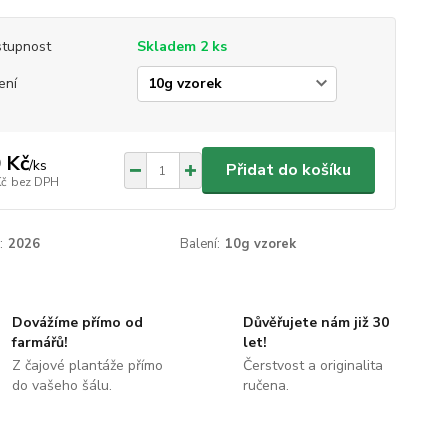
tupnost
Skladem 2 ks
ení
 Kč
/
ks
Přidat do košíku
Kč
bez DPH
:
2026
Balení:
10g vzorek
Dovážíme přímo od
Důvěřujete nám již 30
farmářů!
let!
Z čajové plantáže přímo
Čerstvost a originalita
do vašeho šálu.
ručena.