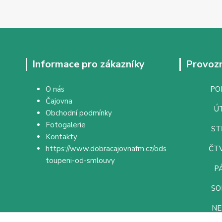
Informace pro zákazníky
Provozn
O nás
PON
Čajovna
ÚT
Obchodní podmínky
Fotogalerie
ST
Kontakty
https://www.dobracajovnafm.cz/ods
ČTV
toupeni-od-smlouvy
PÁ
SO
NE