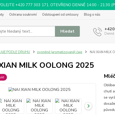
EJTE +420 777 303 171. OTEVŘENO DENNĚ 14:00 - 21:30 (PÁ 
kty
Ochrana soukromí
Odstoupení od smlouvy
Blog o nás
+420
Hledat
Denně 
ČAJE PODLE DRUHU
ovoněné (aromatizované) čaje
NAI XIAN MILK
 XIAN MILK OOLONG 2025
Mléč
ukt
Oblíbe
chutí 
se vyr
dosaže
původu