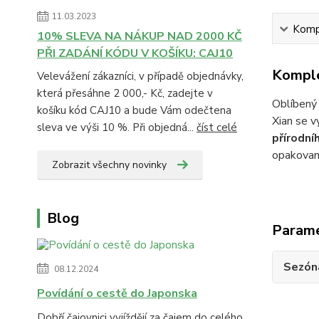
11.03.2023
Kompl
10% SLEVA NA NÁKUP NAD 2000 KČ
PŘI ZADÁNÍ KÓDU V KOŠÍKU: CAJ10
Komple
Velevážení zákazníci, v případě objednávky,
která přesáhne 2 000,- Kč, zadejte v
Oblíbený 
košíku kód CAJ10 a bude Vám odečtena
Xian se v
sleva ve výši 10 %. Při objedná...
číst celé
přírodní
opakovan
Zobrazit všechny novinky
Blog
Param
Sezón
08.12.2024
Povídání o cestě do Japonska
Dobří čajovnici vyjíždějí za čajem do celého