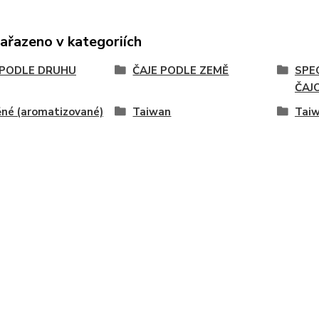
zařazeno v kategoriích
 PODLE DRUHU
ČAJE PODLE ZEMĚ
SPE
ČAJ
né (aromatizované)
Taiwan
Tai