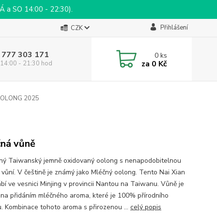
a SO 14:00 - 22:30).
Přihlášení
CZK
 777 303 171
0
ks
za
0 Kč
14:00 - 21:30 hod
 OOLONG 2025
ná vůně
ný Taiwanský jemně oxidovaný oolong s nenapodobitelnou
a vůní. V češtině je známý jako Mléčný oolong. Tento Nai Xian
ábí ve vesnici Minjing v provincii Nantou na Taiwanu. Vůně je
na přidáním mléčného aroma, které je 100% přírodního
. Kombinace tohoto aroma s přirozenou ...
celý popis