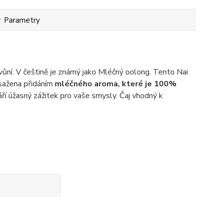
Parametry
ůní. V češtině je známý jako Mléčný oolong. Tento Nai
osažena přidáním
mléčného aroma, které je 100%
ří úžasný zážitek pro vaše smysly. Čaj vhodný k