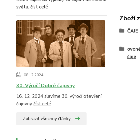
světa.
číst celé
Zboží 
ČAJE
ovoně
čaje
08.12.2024
30. Výročí Dobré čajovny
16. 12. 2024 slavíme 30. výročí otevření
čajovny
číst celé
Zobrazit všechny články