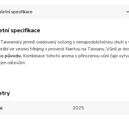
etní specifikace
tní specifikace
Taiwanský jemně oxidovaný oolong s nenapodobitelnou chutí a v
yrábí ve vesnici Minjing v provincii Nantou na Taiwanu. Vůně je d
ho původu.
Kombinace tohoto aroma s přirozenou vůní čaje vytvá
ým nálevům.
etry
a
2025