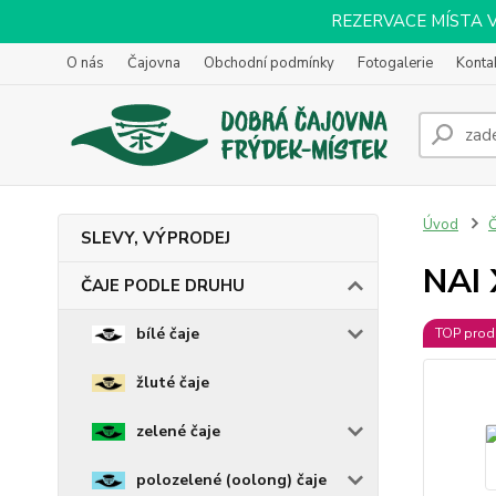
REZERVACE MÍSTA VOL
O nás
Čajovna
Obchodní podmínky
Fotogalerie
Konta
Úvod
SLEVY, VÝPRODEJ
NAI
ČAJE PODLE DRUHU
bílé čaje
TOP prod
žluté čaje
zelené čaje
polozelené (oolong) čaje