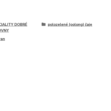
CIALITY DOBRÉ
polozelené (oolong) čaje
OVNY
wan