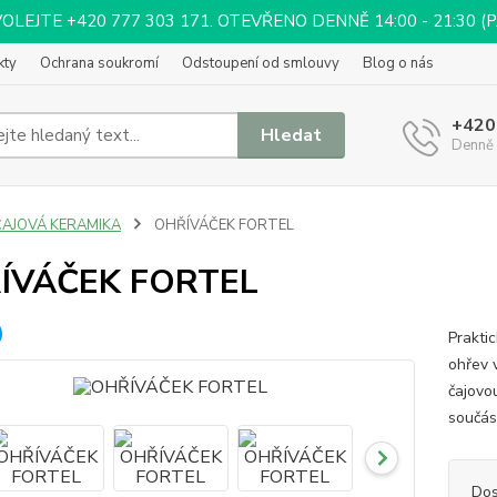
EJTE +420 777 303 171. OTEVŘENO DENNĚ 14:00 - 21:30 (PÁ 
kty
Ochrana soukromí
Odstoupení od smlouvy
Blog o nás
+420
Hledat
Denně 
ČAJOVÁ KERAMIKA
OHŘÍVÁČEK FORTEL
ÍVÁČEK FORTEL
Prakti
ohřev v
čajovo
součás
Dos