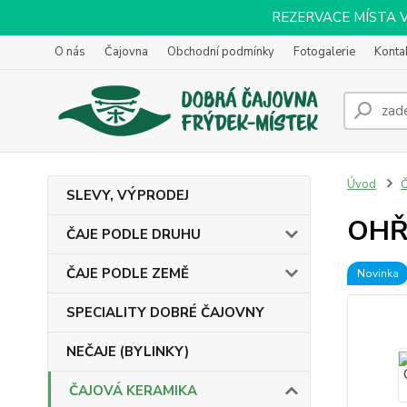
REZERVACE MÍSTA VOL
O nás
Čajovna
Obchodní podmínky
Fotogalerie
Konta
Úvod
SLEVY, VÝPRODEJ
OHŘ
ČAJE PODLE DRUHU
ČAJE PODLE ZEMĚ
Novinka
SPECIALITY DOBRÉ ČAJOVNY
NEČAJE (BYLINKY)
ČAJOVÁ KERAMIKA