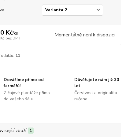
va
0 Kč
/
ks
Momentálně není k dispozici
 Kč
bez DPH
roduktu:
11
Dovážíme přímo od
Důvěřujete nám již 30
farmářů!
let!
Z čajové plantáže přímo
Čerstvost a originalita
do vašeho šálu.
ručena.
visející zboží
1