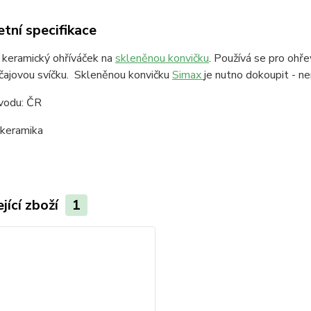
tní specifikace
 keramický ohříváček na
skleněnou konvičku
. Používá se pro ohře
 čajovou svíčku. Skleněnou konvičku
Simax
je nutno dokoupit - ne
vodu: ČR
 keramika
jící zboží
1