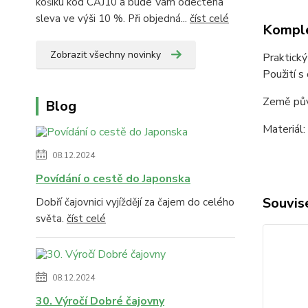
košíku kód CAJ10 a bude Vám odečtena
sleva ve výši 10 %. Při objedná...
číst celé
Komple
Zobrazit všechny novinky
Praktický
Použití s
Země pů
Blog
Materiál:
08.12.2024
Povídání o cestě do Japonska
Souvise
Dobří čajovnici vyjíždějí za čajem do celého
světa.
číst celé
08.12.2024
30. Výročí Dobré čajovny