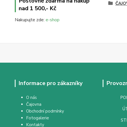
Poštovné zdarma na nákup
ČAJO
nad 1 500,- Kč
Nakupujte zde:
e-shop
Informace pro zákazníky
Provozn
O nás
PON
Čajovna
ÚT
Obchodní podmínky
Fotogalerie
ST
Kontakty