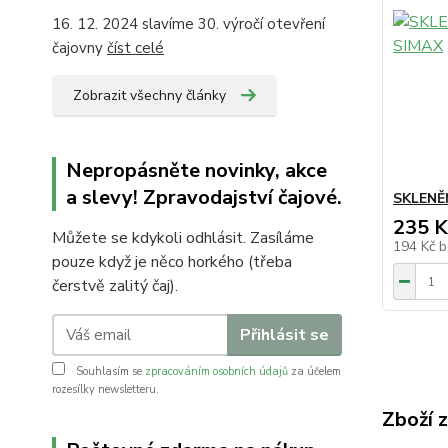
16. 12. 2024 slavíme 30. výročí otevření
čajovny
číst celé
Zobrazit všechny články
Nepropásněte novinky, akce
a slevy! Zpravodajství čajové.
SKLENĚ
235 K
Můžete se kdykoli odhlásit. Zasíláme
194 Kč
b
pouze když je něco horkého (třeba
čerstvě zalitý čaj).
Přihlásit se
Souhlasím se
zpracováním osobních údajů
za účelem
rozesílky newsletteru.
Zboží 