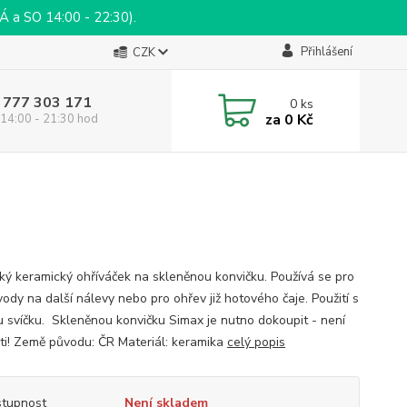
a SO 14:00 - 22:30).
Přihlášení
CZK
 777 303 171
0
ks
za
0 Kč
14:00 - 21:30 hod
cký keramický ohříváček na skleněnou konvičku. Používá se pro
ody na další nálevy nebo pro ohřev již hotového čaje. Použití s
u svíčku. Skleněnou konvičku Simax je nutno dokoupit - není
ti! Země původu: ČR Materiál: keramika
celý popis
tupnost
Není skladem