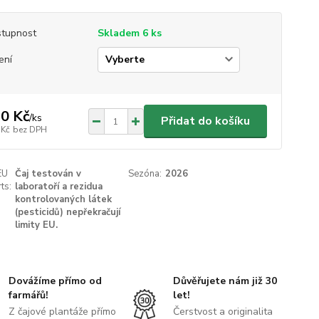
tupnost
Skladem 6 ks
ení
0 Kč
/
ks
Přidat do košíku
 Kč
bez DPH
EU
Čaj testován v
Sezóna:
2026
ts:
laboratoří a rezidua
kontrolovaných látek
(pesticidů) nepřekračují
limity EU.
Dovážíme přímo od
Důvěřujete nám již 30
farmářů!
let!
Z čajové plantáže přímo
Čerstvost a originalita