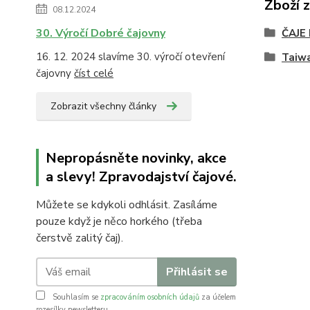
Zboží 
08.12.2024
30. Výročí Dobré čajovny
ČAJE
16. 12. 2024 slavíme 30. výročí otevření
Taiw
čajovny
číst celé
Zobrazit všechny články
Nepropásněte novinky, akce
a slevy! Zpravodajství čajové.
Můžete se kdykoli odhlásit. Zasíláme
pouze když je něco horkého (třeba
čerstvě zalitý čaj).
Přihlásit se
Souhlasím se
zpracováním osobních údajů
za účelem
rozesílky newsletteru.