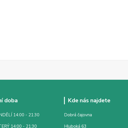
í doba
Kde nás najdete
DĚLÍ 14:00 - 21:30
Dobrá čajovna
ERÝ 14:00 - 21:30
Hluboká 63