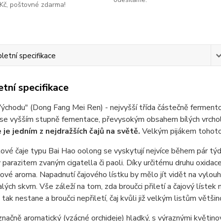
Kč, poštovné zdarma!
etní specifikace
tní specifikace
ýchodu" (Dong Fang Mei Ren) - nejvyšší třída částečně fermento
í se vyšším stupně fementace, převysokým obsahem bílých vrcho
e je jedním z nejdražších čajů na světě.
Velkým pijákem tohoto 
vé čaje typu Bai Hao oolong se vyskytují nejvíce během pár týdnů
parazitem zvaným cigatella či paoli. Díky určitému druhu oxidac
vé aroma. Napadnutí čajového lístku by mělo jít vidět na vylou
lých skvrn. Vše záleží na tom, zda broučci přiletí a čajový lístek
tak nestane a broučci nepřiletí, čaj kvůli již velkým listům vět
značně aromatický (vzácné orchideje) hladký, s výraznými květi