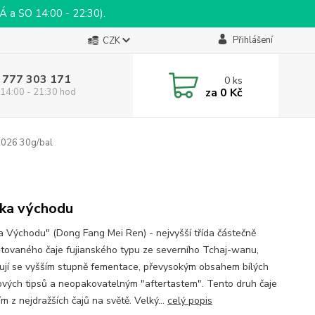
a SO 14:00 - 22:30).
Přihlášení
CZK
 777 303 171
0
ks
za
0 Kč
14:00 - 21:30 hod
026 30g/bal
ka východu
a Východu" (Dong Fang Mei Ren) - nejvyšší třída částečně
tovaného čaje fujianského typu ze severního Tchaj-wanu,
ují se vyšším stupně fementace, převysokým obsahem bílých
ových tipsů a neopakovatelným "aftertastem". Tento druh čaje
ím z nejdražších čajů na světě. Velký...
celý popis