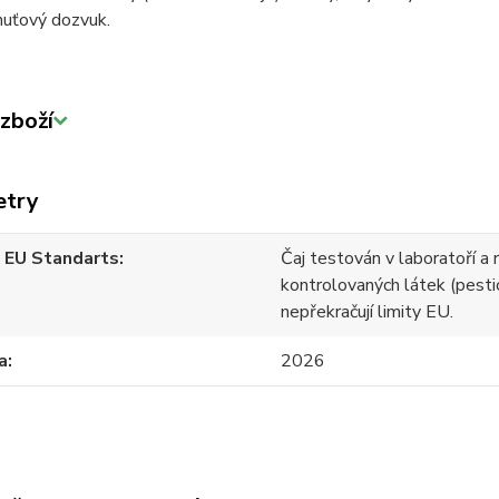
huťový dozvuk.
zboží
etry
 EU Standarts
Čaj testován v laboratoří a 
kontrolovaných látek (pesti
nepřekračují limity EU.
a
2026