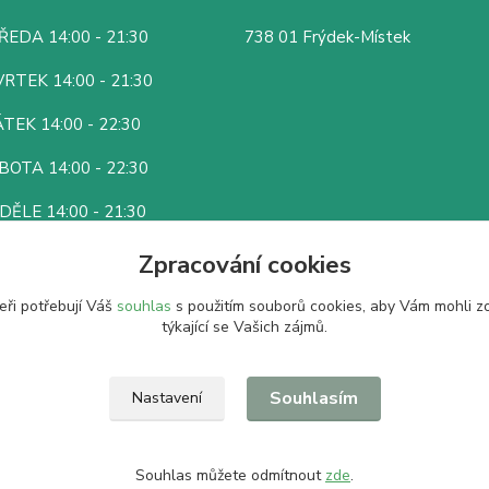
ŘEDA 14:00 - 21:30
738 01 Frýdek-Místek
RTEK 14:00 - 21:30
TEK 14:00 - 22:30
BOTA 14:00 - 22:30
DĚLE 14:00 - 21:30
Zpracování cookies
eři potřebují Váš
souhlas
s použitím souborů cookies, aby Vám mohli z
týkající se Vašich zájmů.
Souhlasím
Nastavení
Souhlas můžete odmítnout
zde
.