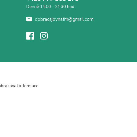
Denně 14:00 - 21:30 hod
dobracajovnafm@gmail.com
obrazovat informace
Vytvořeno na
Eshop-rychle.cz