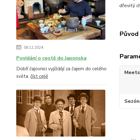
dřevitý c
Původ 
08.12.2024
Param
Povídání o cestě do Japonska
Dobří čajovnici vyjíždějí za čajem do celého
Meets
světa.
číst celé
Sezón