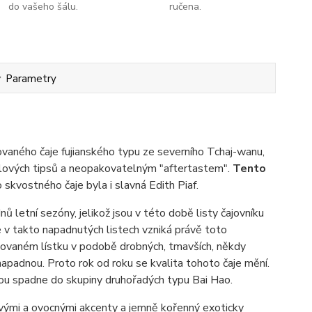
do vašeho šálu.
ručena.
Parametry
vaného čaje fujianského typu ze severního Tchaj-wanu,
lových tipsů a neopakovatelným "aftertastem".
Tento
skvostného čaje byla i slavná Edith Piaf.
 letní sezóny, jelikož jsou v této době listy čajovníku
e v takto napadnutých listech vzniká právě toto
hovaném lístku v podobě drobných, tmavších, někdy
 napadnou. Proto rok od roku se kvalita tohoto čaje mění.
šinou spadne do skupiny druhořadých typu Bai Hao.
novými a ovocnými akcenty a jemně kořenný exoticky