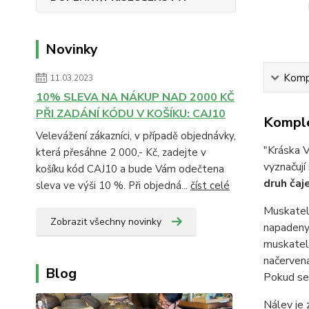
Novinky
Kompl
11.03.2023
10% SLEVA NA NÁKUP NAD 2000 KČ
PŘI ZADÁNÍ KÓDU V KOŠÍKU: CAJ10
Komple
Velevážení zákazníci, v případě objednávky,
"Kráska V
která přesáhne 2 000,- Kč, zadejte v
vyznačuj
košíku kód CAJ10 a bude Vám odečtena
druh čaj
sleva ve výši 10 %. Při objedná...
číst celé
Muskatelo
Zobrazit všechny novinky
napadeny 
muskatelo
načervena
Blog
Pokud se 
Nálev je 