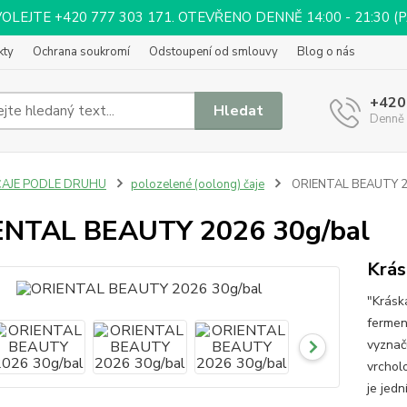
EJTE +420 777 303 171. OTEVŘENO DENNĚ 14:00 - 21:30 (PÁ 
kty
Ochrana soukromí
Odstoupení od smlouvy
Blog o nás
+420
Hledat
Denně 
ČAJE PODLE DRUHU
polozelené (oolong) čaje
ORIENTAL BEAUTY 2
ENTAL BEAUTY 2026 30g/bal
Krás
"Krásk
fermen
vyznač
vrchol
je jedn