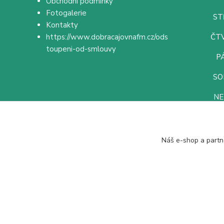
Obchodní podmínky
Fotogalerie
ST
Kontakty
https://www.dobracajovnafm.cz/ods
ČTV
toupeni-od-smlouvy
PÁ
SO
NE
Náš e-shop a partn
Pít dobrý čaj se vyplatí