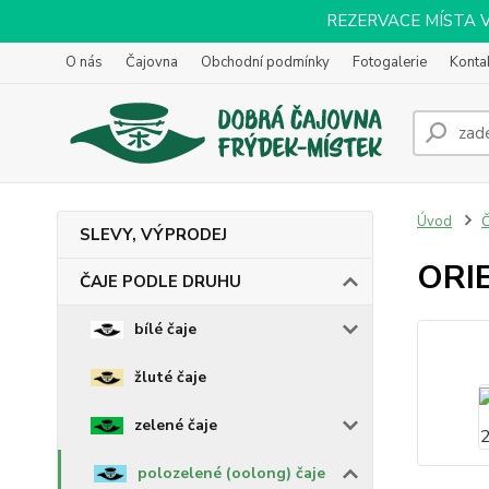
REZERVACE MÍSTA VOL
O nás
Čajovna
Obchodní podmínky
Fotogalerie
Konta
Úvod
SLEVY, VÝPRODEJ
ORI
ČAJE PODLE DRUHU
bílé čaje
žluté čaje
zelené čaje
polozelené (oolong) čaje