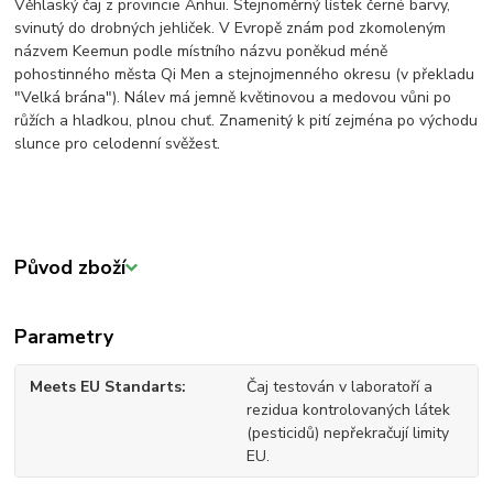
Věhlaský čaj z provincie Anhui. Stejnoměrný lístek černé barvy,
svinutý do drobných jehliček. V Evropě znám pod zkomoleným
názvem Keemun podle místního názvu poněkud méně
pohostinného města Qi Men a stejnojmenného okresu (v překladu
"Velká brána"). Nálev má jemně květinovou a medovou vůni po
růžích a hladkou, plnou chuť. Znamenitý k pití zejména po východu
slunce pro celodenní svěžest.
Původ zboží
Parametry
Meets EU Standarts
Čaj testován v laboratoří a
rezidua kontrolovaných látek
(pesticidů) nepřekračují limity
EU.