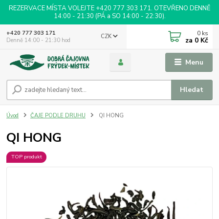
REZERVACE MÍSTA VOLEJTE +420 777 303 171. OTEVŘENO DENNĚ
14:00 - 21:30 (PÁ a SO 14:00 - 22:30).
0
ks
+420 777 303 171
CZK
za
0 Kč
Denně 14:00 - 21:30 hod
Menu
Hledat
Úvod
ČAJE PODLE DRUHU
QI HONG
QI HONG
TOP produkt