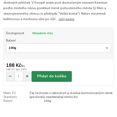
drobných jehliček. V Evropě znám pod zkomoleným názvem Keemun
podle místního názvu poněkud méně pohostinného města Qi Men a
stejnojmenného okresu (v překladu "Velká brána"). Nálev má jemně
květinovou a medovou vůni po růží...
celý popis
Dostupnost
Skladem 4 ks
Balení
188 Kč
/
ks
168 Kč
bez DPH
Přidat do košíku
Meets EU
Čaj testován v laboratoří a rezidua kontrolovaných látek
Standarts:
(pesticidů) nepřekračují limity EU.
Balení:
100g