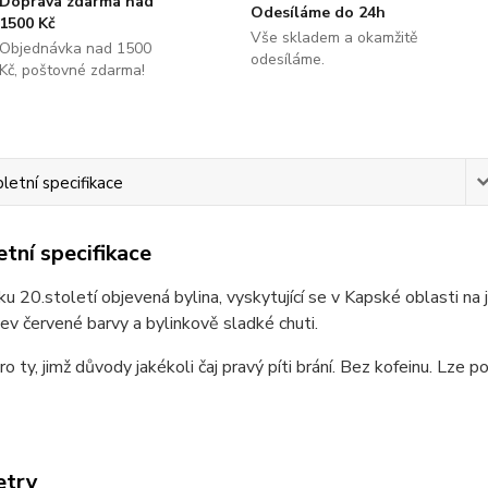
Doprava zdarma nad
Odesíláme do 24h
1500 Kč
Vše skladem a okamžitě
Objednávka nad 1500
odesíláme.
Kč, poštovné zdarma!
etní specifikace
tní specifikace
u 20.století objevená bylina, vyskytující se v Kapské oblasti na 
lev červené barvy a bylinkově sladké chuti.
 ty, jimž důvody jakékoli čaj pravý píti brání. Bez kofeinu. Lze po
etry