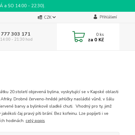
a SO 14:00 - 22:30).
Přihlášení
CZK
 777 303 171
0
ks
za
0 Kč
14:00 - 21:30 hod
tku 20.století objevená bylina, vyskytující se v Kapské oblasti
u Afriky. Drobné červeno-hnědé jehličky nasládlé vůně, v šálu
červené barvy a bylinkově sladké chuti. Vhodný pro ty, jimž
jakékoli čaj pravý píti brání. Bez kofeinu. Lze popíjeti i ve
ích hodinách.
celý popis