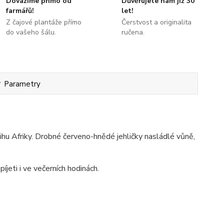
Dovážíme přímo od
Důvěřujete nám již 30
farmářů!
let!
Z čajové plantáže přímo
Čerstvost a originalita
do vašeho šálu.
ručena.
Parametry
jihu Afriky. Drobné červeno-hnědé jehličky nasládlé vůně,
píjeti i ve večerních hodinách.