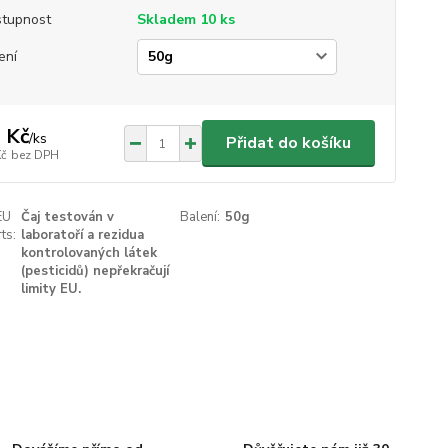
tupnost
Skladem 10 ks
ení
 Kč
/
ks
Přidat do košíku
Kč
bez DPH
EU
Čaj testován v
Balení:
50g
ts:
laboratoří a rezidua
kontrolovaných látek
(pesticidů) nepřekračují
limity EU.