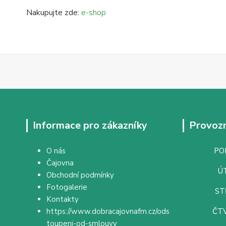
Nakupujte zde:
e-shop
Informace pro zákazníky
Provozn
O nás
PON
Čajovna
ÚT
Obchodní podmínky
Fotogalerie
ST
Kontakty
https://www.dobracajovnafm.cz/ods
ČTV
toupeni-od-smlouvy