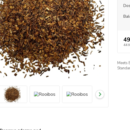
Dos
Bal
49
44 
Meets 
Standar