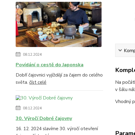
Kompl
08.12.2024
Povídání o cestě do Japonska
Komple
Dobří čajovnici vyjíždějí za čajem do celého
Na počátk
světa.
číst celé
v šálu ná
Vhodný pro
08.12.2024
30. Výročí Dobré čajovny
16. 12. 2024 slavíme 30. výročí otevření
Param