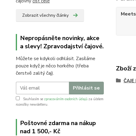
čajovny
číst celé
Meets
Zobrazit všechny články
Nepropásněte novinky, akce
a slevy! Zpravodajství čajové.
Můžete se kdykoli odhlásit. Zasíláme
pouze když je něco horkého (třeba
Zboží 
čerstvě zalitý čaj).
ČAJE
Přihlásit se
Souhlasím se
zpracováním osobních údajů
za účelem
rozesílky newsletteru.
Poštovné zdarma na nákup
nad 1 500,- Kč