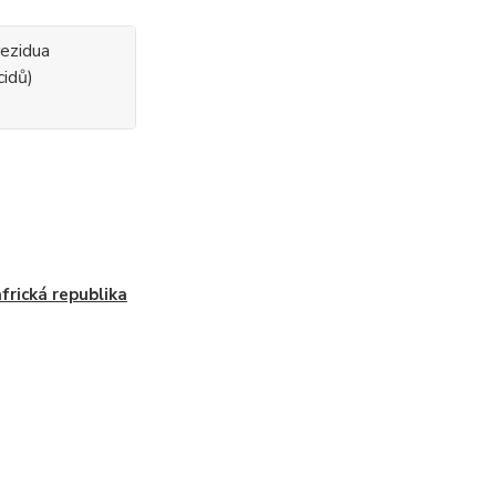
rezidua
cidů)
africká republika