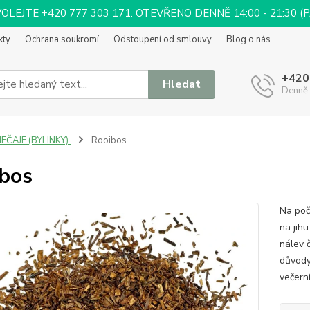
EJTE +420 777 303 171. OTEVŘENO DENNĚ 14:00 - 21:30 (PÁ 
kty
Ochrana soukromí
Odstoupení od smlouvy
Blog o nás
+420
Hledat
Denně 
EČAJE (BYLINKY)
Rooibos
bos
Na počá
na jih
nálev 
důvody 
večern