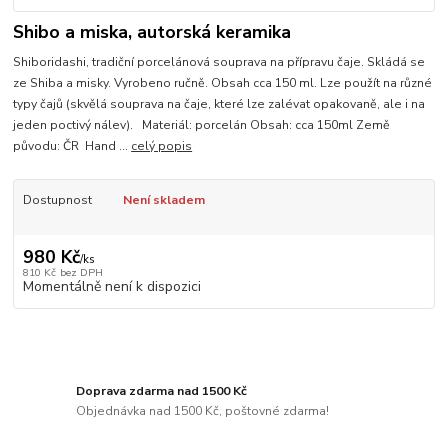
Shibo a miska, autorská keramika
Shiboridashi, tradiční porcelánová souprava na přípravu čaje. Skládá se
ze Shiba a misky. Vyrobeno ručně. Obsah cca 150 ml. Lze použít na různé
typy čajů (skvělá souprava na čaje, které lze zalévat opakovaně, ale i na
jeden poctivý nálev). Materiál: porcelán Obsah: cca 150ml Země
původu: ČR Hand ...
celý popis
Dostupnost
Není skladem
980 Kč
/
ks
810 Kč
bez DPH
Momentálně není k dispozici
Doprava zdarma nad 1500 Kč
Objednávka nad 1500 Kč, poštovné zdarma!