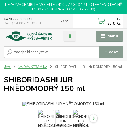
REZERVACE MÍSTA VOLEJTE +420 777 303 171. OTEVŘENO DENNĚ
14:00 - 21:30 (PÁ a SO 14:00 - 22:30).
0
ks
+420 777 303 171
CZK
za
0 Kč
Denně 14:00 - 21:30 hod
Menu
Hledat
Úvod
ČAJOVÁ KERAMIKA
SHIBORIDASHI JUR HNĚDOMODRÝ 150 ml
SHIBORIDASHI JUR
HNĚDOMODRÝ 150 ml