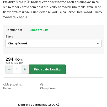
Praktické šídlo (nůž, bodec) vyrobený z pevné oceli a šroubováním ze
slitiny mědi v dřevěném pouzdře. Velký pomocník pro rozdělávání silně
lisovaných čajů typu Puer. Země původu: Čína Barvy: Eben Wood, Cherry
Wood
celý popis
Dostupnost
Skladem 3 ks
Barva
294 Kč
/
ks
243 Kč
bez DPH
Přidat do košíku
Číslo produktu:
//1
Barva:
Cherry Wood
Doprava zdarma nad 1500 Kč