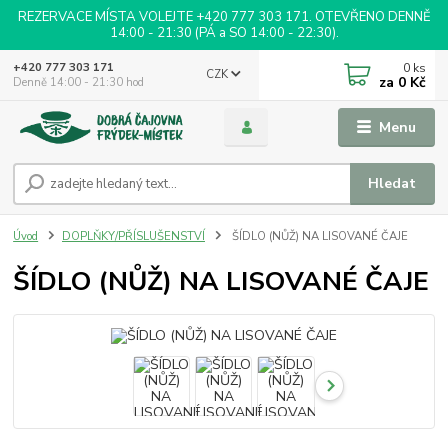
REZERVACE MÍSTA VOLEJTE +420 777 303 171. OTEVŘENO DENNĚ
14:00 - 21:30 (PÁ a SO 14:00 - 22:30).
0
ks
+420 777 303 171
CZK
za
0 Kč
Denně 14:00 - 21:30 hod
Menu
Hledat
Úvod
DOPLŇKY/PŘÍSLUŠENSTVÍ
ŠÍDLO (NŮŽ) NA LISOVANÉ ČAJE
ŠÍDLO (NŮŽ) NA LISOVANÉ ČAJE