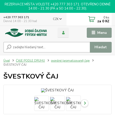
REZERVACE MÍSTA VOLEJTE +420 777 303 171. OTEVŘENO DENNĚ
14:00 - 21:30 (PÁ a SO 14:00 - 22:30).
0
ks
+420 777 303 171
CZK
za
0 Kč
Denně 14:00 - 21:30 hod
Menu
Hledat
Úvod
ČAJE PODLE DRUHU
ovoněné (aromatizované) čaje
ŠVESTKOVÝ ČAJ
ŠVESTKOVÝ ČAJ