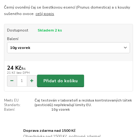
Černý ovoněný čaj se švestkovou esencí (Prunus domestica) a s kousky
sušeného ovoce.
celý popis
Dostupnost
Skladem 2 ks
Balení
24 Kč
/
ks
21 Kč
bez DPH
Přidat do košíku
Meets EU
Čaj testován v laboratoří a rezidua kontrolovaných látek
Standarts:
(pesticidů) nepřekračují limity EU.
Balení:
10g vzorek
Doprava zdarma nad 1500 Kč
Objednávka nad 1500 Kč, poštovné zdarma!