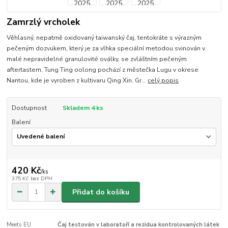
Zamrzlý vrcholek
Věhlasný, nepatrně oxidovaný taiwanský čaj, tentokráte s výrazným
pečeným dozvukem, který je za vlhka speciální metodou svinován v
malé nepravidelné granulovité oválky, se zvláštním pečeným
aftertastem. Tung Ting oolong pochází z městečka Lugu v okrese
Nantou, kde je vyroben z kultivaru Qing Xin. Gr...
celý popis
Dostupnost
Skladem 4 ks
Balení
420 Kč
/
ks
375 Kč
bez DPH
Přidat do košíku
Meets EU
Čaj testován v laboratoří a rezidua kontrolovaných látek