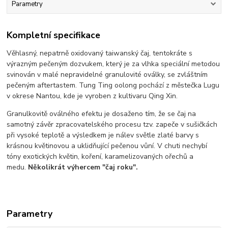
Parametry
Kompletní specifikace
Věhlasný, nepatrně oxidovaný taiwanský čaj, tentokráte s
výrazným pečeným dozvukem, který je za vlhka speciální metodou
svinován v malé nepravidelné granulovité oválky, se zvláštním
pečeným aftertastem. Tung Ting oolong pochází z městečka Lugu
v okrese Nantou, kde je vyroben z kultivaru Qing Xin.
Granulkovitě oválného efektu je dosaženo tím, že se čaj na
samotný závěr zpracovatelského procesu tzv. zapeče v sušičkách
při vysoké teplotě a výsledkem je nálev světle zlaté barvy s
krásnou květinovou a uklidňující pečenou vůní. V chuti nechybí
tóny exotických květin, koření, karamelizovaných ořechů a
medu.
Několikrát výhercem "čaj roku".
Parametry