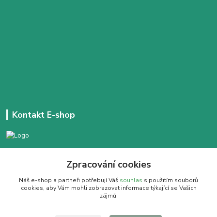
Kontakt E-shop
+420 777 303 171
Zpracování cookies
Denně 14:00 - 21:30 hod
Náš e-shop a partneři potřebují Váš
souhlas
s použitím souborů
dobracajovnafm@gmail.com
cookies, aby Vám mohli zobrazovat informace týkající se Vašich
zájmů.