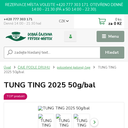
REZERVACE MÍSTA VOLEJTE +420 777 303 171. OTEVŘENO DENNĚ
14:00 - 21:30 (PÁ a SO 14:00 - 22:30).
0
ks
+420 777 303 171
CZK
za
0 Kč
Denně 14:00 - 21:30 hod
Menu
Hledat
Úvod
ČAJE PODLE DRUHU
polozelené (oolong) čaje
TUNG TING
2025 50g/bal
TUNG TING 2025 50g/bal
TOP produkt