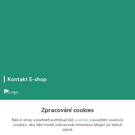
Kontakt E-shop
+420 777 303 171
Zpracování cookies
Denně 14:00 - 21:30 hod
Náš e-shop a partneři potřebují Váš
souhlas
s použitím souborů
dobracajovnafm@gmail.com
cookies, aby Vám mohli zobrazovat informace týkající se Vašich
zájmů.