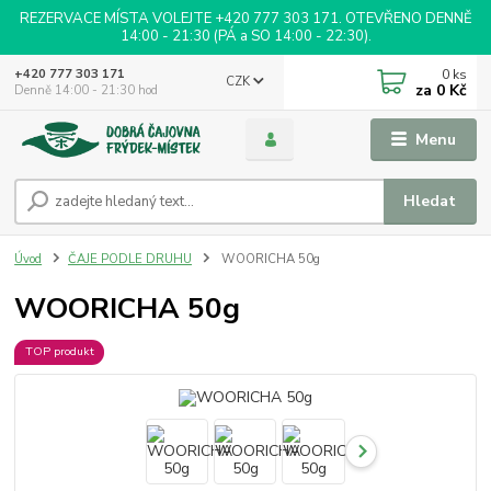
REZERVACE MÍSTA VOLEJTE +420 777 303 171. OTEVŘENO DENNĚ
14:00 - 21:30 (PÁ a SO 14:00 - 22:30).
0
ks
+420 777 303 171
CZK
za
0 Kč
Denně 14:00 - 21:30 hod
Menu
Hledat
Úvod
ČAJE PODLE DRUHU
WOORICHA 50g
WOORICHA 50g
TOP produkt