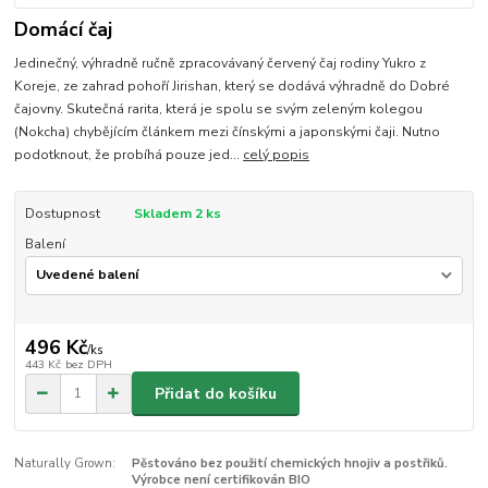
Domácí čaj
Jedinečný, výhradně ručně zpracovávaný červený čaj rodiny Yukro z
Koreje, ze zahrad pohoří Jirishan, který se dodává výhradně do Dobré
čajovny. Skutečná rarita, která je spolu se svým zeleným kolegou
(Nokcha) chybějícím článkem mezi čínskými a japonskými čaji. Nutno
podotknout, že probíhá pouze jed...
celý popis
Dostupnost
Skladem 2 ks
Balení
496 Kč
/
ks
443 Kč
bez DPH
Přidat do košíku
Naturally Grown:
Pěstováno bez použití chemických hnojiv a postřiků.
Výrobce není certifikován BIO