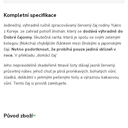
Kompletní specifikace
Jedinečný, výhradně ručně zpracovávaný červený čaj rodiny Yukro
z Koreje, ze zahrad pohoří Jirishan, který se
dodává výhradně do
Dobré čajovny.
Skutečná rarita, která je spolu se svým zeleným
kolegou (Nokcha) chybějícím článkem mezi čínskými a japonskými
čaji.
Nutno podotknout, že probíhá pouze jediná sklizeň v
roce.
V překladu „domácí čaj“.
Jeho nepravidelně zkadeřené tmavé listy dávají jasně červený,
průsvitný nálev, jehož chuť je plná pronikavých, bohatých vůní,
sladká, delikátní s jemnými pečenými tońy a výraznou kakaovou
vůní. Tento čaj si prostě zamilujete.
Původ zboží