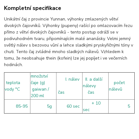
Kompletní specifikace
Unikátní čaj z provincie Yunnan, výhonky zmlazených větví
divokých čajovníků. Výhonky (pupeny) rašící po omlazovacím řezu
přímo z větví divokých čajovníků - tento postup odráží se v
podivuhodném tvaru, připomínajícím malé ananásky. Velmi jemný
světlý nálev s bezovou vůní a lehce sladkými pryskyřičnými tóny v
chuti. Tento čaj zvládné mnoho sladkých nálevů. Vzhledem k
tomu, že neobsahuje thein (kofein) lze jej popíjet i ve večerních
hodinách.
množství
I. nálev
II. a další
teplota
čaje (g)
počet
nálevy
vody °C
gaiwan /
nálevů
čas
čas
200 ml
+ 10
85-95
5g
60 sec
5
sec