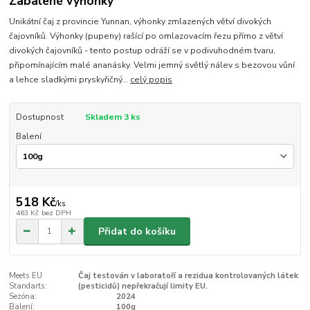
Zabalené výhonky
Unikátní čaj z provincie Yunnan, výhonky zmlazených větví divokých
čajovníků. Výhonky (pupeny) rašící po omlazovacím řezu přímo z větví
divokých čajovníků - tento postup odráží se v podivuhodném tvaru,
připomínajícím malé ananásky. Velmi jemný světlý nálev s bezovou vůní
a lehce sladkými pryskyřičný...
celý popis
Dostupnost
Skladem 3 ks
Balení
518 Kč
/
ks
463 Kč
bez DPH
Přidat do košíku
Meets EU
Čaj testován v laboratoří a rezidua kontrolovaných látek
Standarts:
(pesticidů) nepřekračují limity EU.
Sezóna:
2024
Balení:
100g