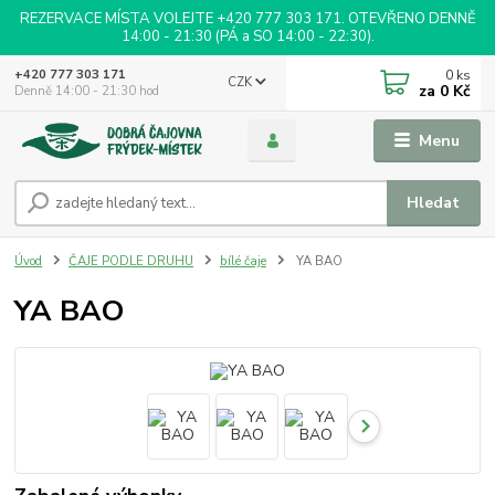
REZERVACE MÍSTA VOLEJTE +420 777 303 171. OTEVŘENO DENNĚ
14:00 - 21:30 (PÁ a SO 14:00 - 22:30).
0
ks
+420 777 303 171
CZK
za
0 Kč
Denně 14:00 - 21:30 hod
Menu
Hledat
Úvod
ČAJE PODLE DRUHU
bílé čaje
YA BAO
YA BAO