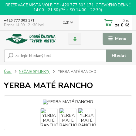
REZERVACE MÍSTA VOLEJTE +420 777 303 171. OTEVŘENO DENNĚ
14:00 - 21:30 (PÁ a SO 14:00 - 22:30).
0
ks
+420 777 303 171
CZK
za
0 Kč
Denně 14:00 - 21:30 hod
Menu
Hledat
Úvod
NEČAJE (BYLINKY)
YERBA MATÉ RANCHO
YERBA MATÉ RANCHO