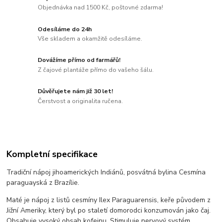
Objednávka nad 1500 Kč, poštovné zdarma!
Odesíláme do 24h
Vše skladem a okamžitě odesíláme.
Dovážíme přímo od farmářů!
Z čajové plantáže přímo do vašeho šálu.
Důvěřujete nám již 30 let!
Čerstvost a originalita ručena.
Kompletní specifikace
Tradiční nápoj jihoamerických Indiánů, posvátná bylina Cesmína
paraguayská z Brazílie.
Maté je nápoj z listů cesmíny Ilex Paraguarensis, keře původem z
Jižní Ameriky, který byl po staletí domorodci konzumován jako čaj.
Obsahuje vysoký obsah kofeinu. Stimuluje nervový systém,