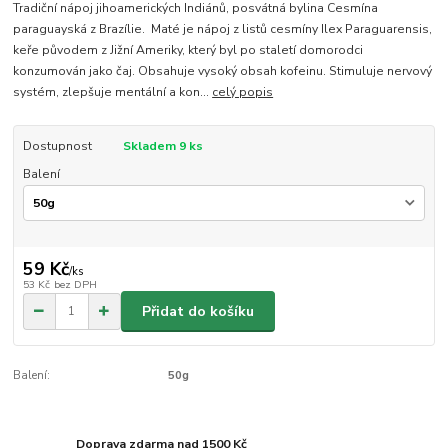
Tradiční nápoj jihoamerických Indiánů, posvátná bylina Cesmína
paraguayská z Brazílie. Maté je nápoj z listů cesmíny Ilex Paraguarensis,
keře původem z Jižní Ameriky, který byl po staletí domorodci
konzumován jako čaj. Obsahuje vysoký obsah kofeinu. Stimuluje nervový
systém, zlepšuje mentální a kon...
celý popis
Dostupnost
Skladem 9 ks
Balení
59 Kč
/
ks
53 Kč
bez DPH
Přidat do košíku
Balení:
50g
Doprava zdarma nad 1500 Kč