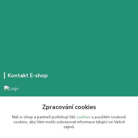
Kontakt E-shop
+420 777 303 171
Zpracování cookies
Denně 14:00 - 21:30 hod
Náš e-shop a partneři potřebují Váš
souhlas
s použitím souborů
dobracajovnafm@gmail.com
cookies, aby Vám mohli zobrazovat informace týkající se Vašich
zájmů.