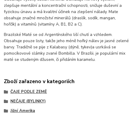
zlepšuje mentální a koncentrační schopnosti, snižuje duševní a
fyzickou únavu a má kvalitní účinek na zlepšení nálady. Mate
obsahuje značné množství minerálů (draslík, sodík, mangan,
hořčík) a vitamínů (vitamíny A, B1, B2 a C).
Brazilské Maté se od Argentínského liší chutí a vzhledem.
Obsahuje pouze listy, takže jeho méně hořký nálev je jasné zelené
barvy. Tradičně se pije z Kalabasy (dýně, tykev)a usrkává se
pomocíkovové slámky zvané Bombilla. V Brazílii, je populární mix
maté se studeným džusem, či přidáním karamelu.
Zboží zařazeno v kategoriích
ČAJE PODLE ZEMĚ
NEČAJE (BYLINKY)
Jižní Amerika