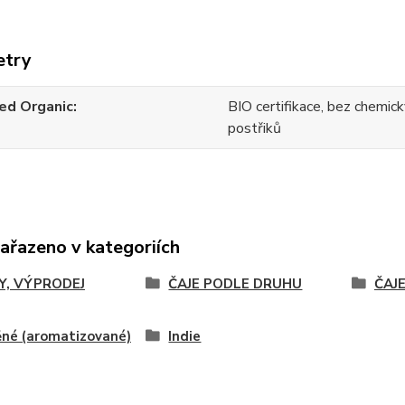
etry
ied Organic
BIO certifikace, bez chemick
postřiků
zařazeno v kategoriích
Y, VÝPRODEJ
ČAJE PODLE DRUHU
ČAJ
né (aromatizované)
Indie