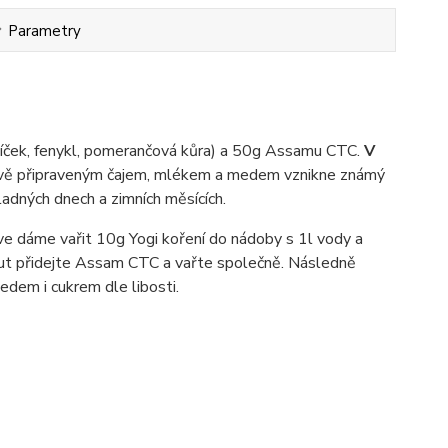
Parametry
řebíček, fenykl, pomerančová kůra) a 50g Assamu CTC.
V
stvě připraveným čajem, mlékem a medem vznikne známý
ladných dnech a zimních měsících.
ve dáme vařit 10g Yogi koření do nádoby s 1l vody a
ut přidejte Assam CTC a vařte společně. Následně
medem i cukrem dle libosti.