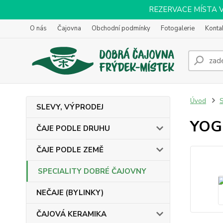
REZERVACE MÍSTA VOL
O nás
Čajovna
Obchodní podmínky
Fotogalerie
Konta
Úvod
SLEVY, VÝPRODEJ
YOGI
ČAJE PODLE DRUHU
ČAJE PODLE ZEMĚ
SPECIALITY DOBRÉ ČAJOVNY
NEČAJE (BYLINKY)
ČAJOVÁ KERAMIKA