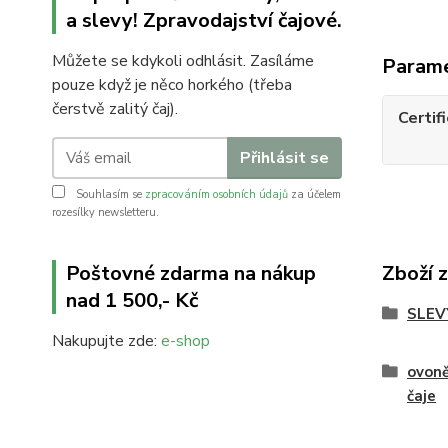
a slevy! Zpravodajství čajové.
Můžete se kdykoli odhlásit. Zasíláme
Param
pouze když je něco horkého (třeba
čerstvě zalitý čaj).
Certif
Přihlásit se
Souhlasím se
zpracováním osobních údajů
za účelem
rozesílky newsletteru.
Poštovné zdarma na nákup
Zboží 
nad 1 500,- Kč
SLEV
Nakupujte zde:
e-shop
ovoně
čaje