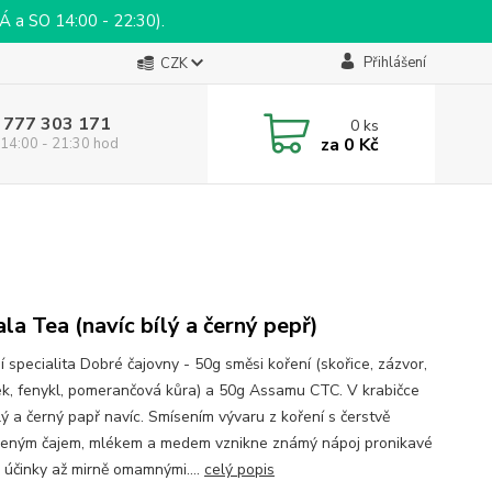
a SO 14:00 - 22:30).
Přihlášení
CZK
 777 303 171
0
ks
za
0 Kč
14:00 - 21:30 hod
la Tea (navíc bílý a černý pepř)
í specialita Dobré čajovny - 50g směsi koření (skořice, zázvor,
ek, fenykl, pomerančová kůra) a 50g Assamu CTC. V krabičce
lý a černý papř navíc. Smísením vývaru z koření s čerstvě
veným čajem, mlékem a medem vznikne známý nápoj pronikavé
s účinky až mirně omamnými....
celý popis