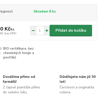
tupnost
Skladem 8 ks
0 Kč
/
ks
Přidat do košíku
 Kč
bez DPH
ed
BIO certifikace, bez
:
chemických hnojiv a
postřiků
Dovážíme přímo od
Důvěřujete nám již 30
farmářů!
let!
Z čajové plantáže přímo
Čerstvost a originalita
do vašeho šálu.
ručena.