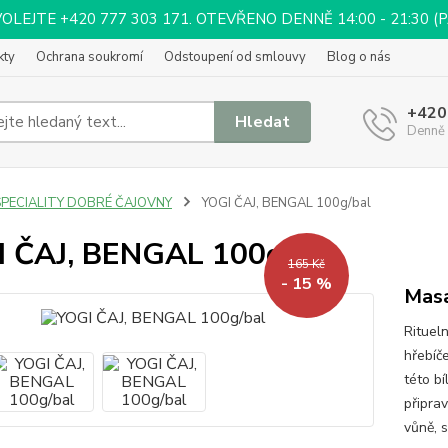
EJTE +420 777 303 171. OTEVŘENO DENNĚ 14:00 - 21:30 (PÁ 
kty
Ochrana soukromí
Odstoupení od smlouvy
Blog o nás
+420
Hledat
Denně 
SPECIALITY DOBRÉ ČAJOVNY
YOGI ČAJ, BENGAL 100g/bal
 ČAJ, BENGAL 100g/bal
165 Kč
- 15 %
Masa
Ritueln
hřebíč
této bí
připra
vůně, 