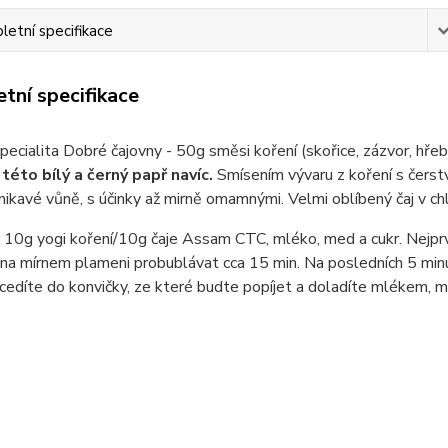
etní specifikace
tní specifikace
specialita Dobré čajovny - 50g směsi koření (skořice, zázvor, h
 této bílý a černý papř navíc.
Smísením vývaru z koření s čer
nikavé vůně, s účinky až mirně omamnými. Velmi oblíbený čaj v ch
: 10g yogi koření/10g čaje Assam CTC, mléko, med a cukr. Nejpr
na mírnem plameni probublávat cca 15 min. Na posledních 5 min
cedíte do konvičky, ze které budte popíjet a doladíte mlékem, 