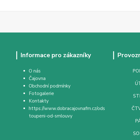
Informace pro zákazníky
Provozn
O nás
PON
Čajovna
ÚT
Obchodní podmínky
Fotogalerie
ST
Kontakty
https://www.dobracajovnafm.cz/ods
ČTV
toupeni-od-smlouvy
PÁ
SO