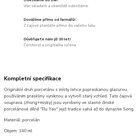
Vše skladem a okamžitě odesíláme.
Dovážíme přímo od farmářů!
Z čajové plantáže přímo do vašeho šálu.
Důvěřujete nám již 30 let!
Čerstvost a originalita ručena.
Kompletní specifikace
Originální druh porcelánu s místy lehce popraskanou glazurou,
používáním praskliny vyniknou a vytvoří starý vzhled. Tato čajová
souprava (zhong+misky) jsou vyrobeny ve slavné čínské
porcelánové dílně "Ru Yao" jejiž tradice sahá až do dynastie Song.
Materiál: porcelán
Objem: 140 ml