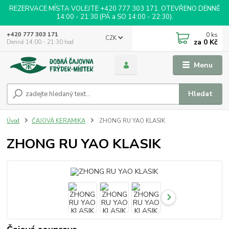
REZERVACE MÍSTA VOLEJTE +420 777 303 171. OTEVŘENO DENNĚ
14:00 - 21:30 (PÁ a SO 14:00 - 22:30).
0
ks
+420 777 303 171
CZK
za
0 Kč
Denně 14:00 - 21:30 hod
Menu
Hledat
Úvod
ČAJOVÁ KERAMIKA
ZHONG RU YAO KLASIK
ZHONG RU YAO KLASIK