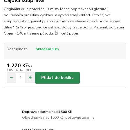
Čajová souprava
Originální druh porcelánu s místy lehce popraskanou glazurou,
používáním praskliny vyniknou a vytvoří starý vzhled. Tato čajová
souprava (zhong+misky) jsou vyrobeny ve slavné čínské porcelánové
dílně "Ru Yao" jejiž tradice sahá až do dynastie Song. Materiál: porcelán
Objem: 140 ml Země původu: Čí...
celý popis
Dostupnost
Skladem 1 ks
1 270 Kč
/
ks
1 050 Kč
bez DPH
Přidat do košíku
Doprava zdarma nad 1500 Kč
Objednávka nad 1500 Kč, poštovné zdarma!
Odesíláme do 24h