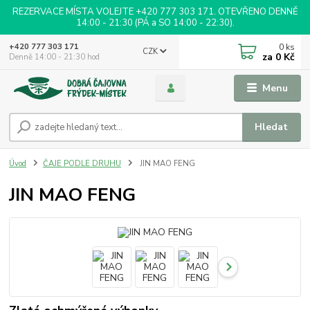
REZERVACE MÍSTA VOLEJTE +420 777 303 171. OTEVŘENO DENNĚ
14:00 - 21:30 (PÁ a SO 14:00 - 22:30).
0
ks
+420 777 303 171
CZK
za
0 Kč
Denně 14:00 - 21:30 hod
Menu
Hledat
Úvod
ČAJE PODLE DRUHU
JIN MAO FENG
JIN MAO FENG