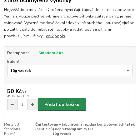
Zlaté ochmýřené výhonky
Nejvyšší třída mezi čínskými červenými čaji, čajová delikatesa z provincie
Yunnan. Pouze pečlivě vybrané vrcholové výhonky zlatavé barvy, jemně
svinované. Výrazná medově čokoládová vůně suchého listu rozvíjející se
po zalití v šálu do nebývalé hloubky a vydatnosti se silnými
povzbuzujícími účinky...
celý popis
Dostupnost
Skladem 2 ks
Balení
50 Kč
/
ks
45 Kč
bez DPH
Přidat do košíku
Meets EU
Čaj testován v laboratoří a rezidua kontrolovaných látek
Standarts:
(pesticidů) nepřekračují limity EU.
Balení:
10g vzorek