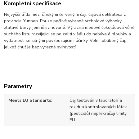
Kompletní specifikace
Nejvyšší třída mezi čínskými červenými čaji, čajová delikatesa z
provincie Yunnan. Pouze pečlivě vybrané vrcholové výhonky
zlatavé barvy, jemně svinované. Výrazná medově čokoládová vůně
suchého listu rozvíjející se po zalití v šálu do nebývalé hloubky a
vydatnosti se silnými povzbuzujícími účinky. Velmi oblíbený čaj,
jelikož chuť je bez výrazné svíravostí.
Parametry
Meets EU Standarts
Čaj testován v laboratoří a
rezidua kontrolovaných látek
(pesticidů) nepřekračují limity
EU.