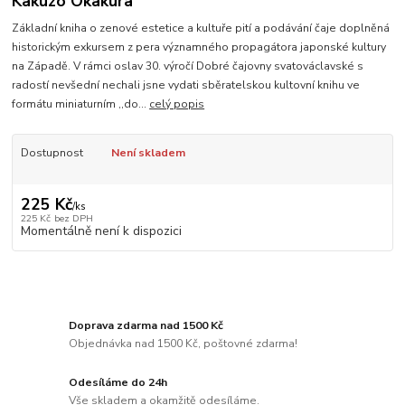
Kakuzo Okakura
Základní kniha o zenové estetice a kultuře pití a podávání čaje doplněná
historickým exkursem z pera významného propagátora japonské kultury
na Západě. V rámci oslav 30. výročí Dobré čajovny svatováclavské s
radostí nevšední nechali jsne vydati sběratelskou kultovní knihu ve
formátu miniaturním ,,do...
celý popis
Dostupnost
Není skladem
225 Kč
/
ks
225 Kč
bez DPH
Momentálně není k dispozici
Doprava zdarma nad 1500 Kč
Objednávka nad 1500 Kč, poštovné zdarma!
Odesíláme do 24h
Vše skladem a okamžitě odesíláme.