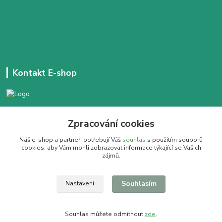
Kontakt E-shop
+420 777 303 171
Zpracování cookies
Denně 14:00 - 21:30 hod
Náš e-shop a partneři potřebují Váš
souhlas
s použitím souborů
dobracajovnafm@gmail.com
cookies, aby Vám mohli zobrazovat informace týkající se Vašich
zájmů.
Souhlasím
Nastavení
Pít dobrý čaj se vyplatí
Souhlas můžete odmítnout
zde
.
Vytvořeno na
Eshop-rychle.cz