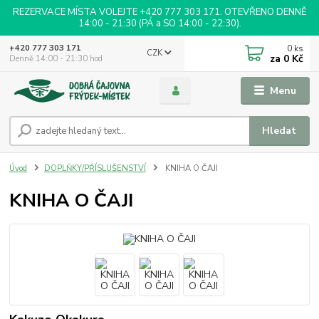
REZERVACE MÍSTA VOLEJTE +420 777 303 171. OTEVŘENO DENNĚ
14:00 - 21:30 (PÁ a SO 14:00 - 22:30).
0
ks
+420 777 303 171
CZK
za
0 Kč
Denně 14:00 - 21:30 hod
Menu
Hledat
Úvod
DOPLŇKY/PŘÍSLUŠENSTVÍ
KNIHA O ČAJI
KNIHA O ČAJI