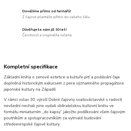
Dovážíme přímo od farmářů!
Z čajové plantáže přímo do vašeho šálu.
Důvěřujete nám již 30 let!
Čerstvost a originalita ručena.
Kompletní specifikace
Základní kniha o zenové estetice a kultuře pití a podávání čaje
doplněná historickým exkursem z pera významného propagátora
japonské kultury na Západě.
V rámci oslav 30. výročí Dobré čajovny svatováclavské s radostí
nevšední nechali jsne vydati sběratelskou kultovní knihu ve
formátu miniaturním ,,do kapsy” jakožto poděkování všem čajovým
poutníkům a spolupracovníkům za vytrvalé budování
středoevropské čajové kultury.