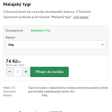
Malajský tygr
Ochucený černý čaj s kousky strouhaného kokosu. V Dobrých
čajovnách podáván pod názvem "Malajský tygr".
celý popis
Dostupnost
Skladem 7 ks
Balení
74 Kč
/
ks
66 Kč
bez DPH
Přidat do košíku
Meets EU
Čaj testován v laboratoří a rezidua kontrolovaných látek
Standarts:
(pesticidů) nepřekračují limity EU.
Balení:
50g