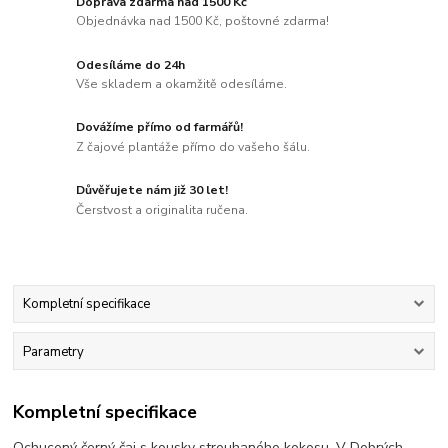
Doprava zdarma nad 1500 Kč
Objednávka nad 1500 Kč, poštovné zdarma!
Odesíláme do 24h
Vše skladem a okamžitě odesíláme.
Dovážíme přímo od farmářů!
Z čajové plantáže přímo do vašeho šálu.
Důvěřujete nám již 30 let!
Čerstvost a originalita ručena.
Kompletní specifikace
Parametry
Kompletní specifikace
Ochucený černý čaj s kousky strouhaného kokosu. V Dobrých