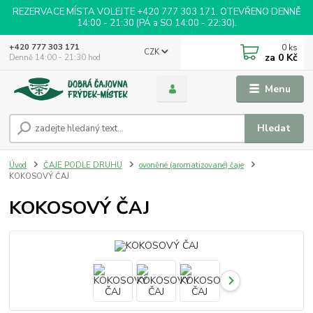
REZERVACE MÍSTA VOLEJTE +420 777 303 171. OTEVŘENO DENNĚ
14:00 - 21:30 (PÁ a SO 14:00 - 22:30).
0
ks
+420 777 303 171
CZK
za
0 Kč
Denně 14:00 - 21:30 hod
Menu
Hledat
Úvod
ČAJE PODLE DRUHU
ovoněné (aromatizované) čaje
KOKOSOVÝ ČAJ
KOKOSOVÝ ČAJ