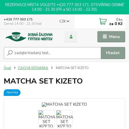
REZERVACE MÍSTA VOLEJTE +420 777 303 171. OTEVŘENO DENNĚ
14:00 - 21:30 (PÁ a SO 14:00 - 22:30).
0
ks
+420 777 303 171
CZK
za
0 Kč
Denně 14:00 - 21:30 hod
Menu
Hledat
Úvod
ČAJOVÁ KERAMIKA
MATCHA SET KIZETO
MATCHA SET KIZETO
Novinka