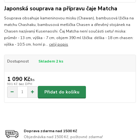
Japonská souprava na přípravu čaje Matcha
Souprava obsahuje kameninovou misku (Chawan), bambusová lžička na
matchu Chashaku, bambusová metlička Chasen a dřevěný stojánek na
Chasen nazývaný Kusenaoshi. Čaj Matcha není součásti setu! miska:
průměr - 13 cm, výška - 7 cm, objem 390 ml lžička: délka - 18 cm chasen:
výška - 10,5 cm, horní p...
celý popis
Dostupnost
Skladem 2 ks
1 090 Kč
/
ks
901 Kč
bez DPH
Přidat do košíku
Doprava zdarma nad 1500 Kč
Objednávka nad 1500 Kč, poštovné zdarma!