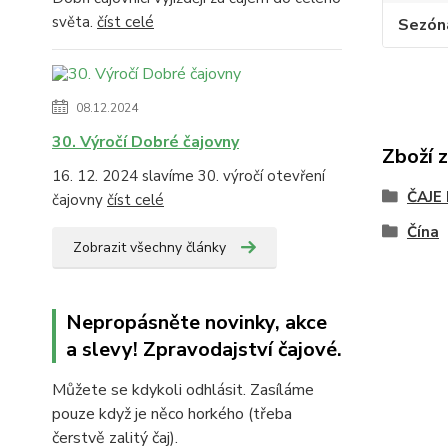
světa.
číst celé
Sezón
08.12.2024
30. Výročí Dobré čajovny
Zboží 
16. 12. 2024 slavíme 30. výročí otevření
ČAJE
čajovny
číst celé
Čína
Zobrazit všechny články
Nepropásněte novinky, akce
a slevy! Zpravodajství čajové.
Můžete se kdykoli odhlásit. Zasíláme
pouze když je něco horkého (třeba
čerstvě zalitý čaj).