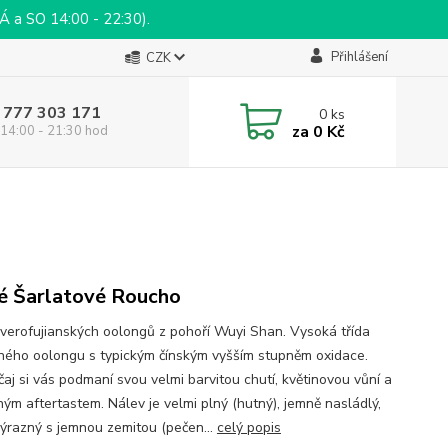
a SO 14:00 - 22:30).
Přihlášení
CZK
 777 303 171
0
ks
za
0 Kč
14:00 - 21:30 hod
é Šarlatové Roucho
everofujianských oolongů z pohoří Wuyi Shan. Vysoká třída
ného oolongu s typickým čínským vyšším stupněm oxidace.
čaj si vás podmaní svou velmi barvitou chutí, květinovou vůní a
ým aftertastem. Nálev je velmi plný (hutný), jemně nasládlý,
výrazný s jemnou zemitou (pečen...
celý popis