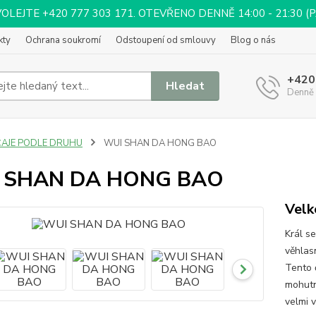
EJTE +420 777 303 171. OTEVŘENO DENNĚ 14:00 - 21:30 (PÁ 
kty
Ochrana soukromí
Odstoupení od smlouvy
Blog o nás
+420
Hledat
Denně 
ČAJE PODLE DRUHU
WUI SHAN DA HONG BAO
 SHAN DA HONG BAO
Velk
Král s
věhlas
Tento 
mohutn
velmi 