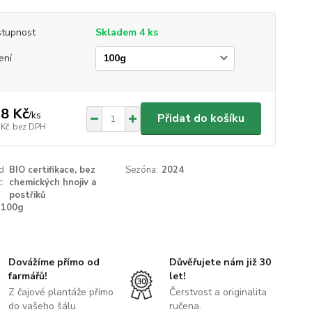
tupnost
Skladem 4 ks
ení
8 Kč
/
ks
Přidat do košíku
 Kč
bez DPH
ed
BIO certifikace, bez
Sezóna:
2024
:
chemických hnojiv a
postřiků
100g
Dovážíme přímo od
Důvěřujete nám již 30
farmářů!
let!
Z čajové plantáže přímo
Čerstvost a originalita
do vašeho šálu.
ručena.