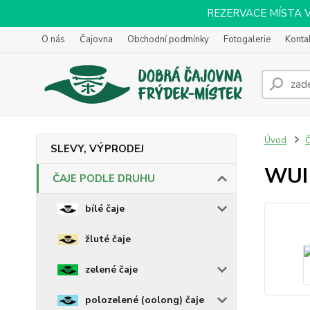
REZERVACE MÍSTA VOL
O nás
Čajovna
Obchodní podmínky
Fotogalerie
Konta
Úvod
SLEVY, VÝPRODEJ
WUI
ČAJE PODLE DRUHU
bílé čaje
žluté čaje
zelené čaje
polozelené (oolong) čaje