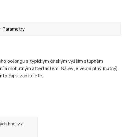
Parametry
ného oolongu s typickým čínským vyšším stupněm
ůní a mohutným aftertastem. Nálev je velmi plný (hutný),
to čaj si zamilujete.
ých hnojiv a