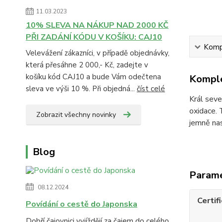
11.03.2023
10% SLEVA NA NÁKUP NAD 2000 KČ
PŘI ZADÁNÍ KÓDU V KOŠÍKU: CAJ10
Kompl
Velevážení zákazníci, v případě objednávky,
která přesáhne 2 000,- Kč, zadejte v
košíku kód CAJ10 a bude Vám odečtena
Komple
sleva ve výši 10 %. Při objedná...
číst celé
Král sev
oxidace. 
Zobrazit všechny novinky
jemně nas
Blog
Param
08.12.2024
Certif
Povídání o cestě do Japonska
Dobří čajovnici vyjíždějí za čajem do celého