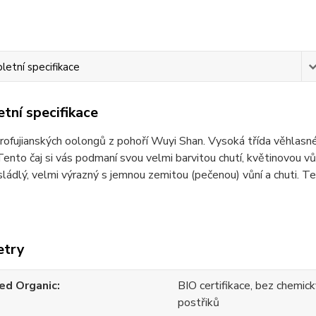
etní specifikace
tní specifikace
erofujianských oolongů z pohoří Wuyi Shan. Vysoká třída věhlas
Tento čaj si vás podmaní svou velmi barvitou chutí, květinovou v
ládlý, velmi výrazný s jemnou zemitou (pečenou) vůní a chuti. Ten
etry
ied Organic
BIO certifikace, bez chemick
postřiků