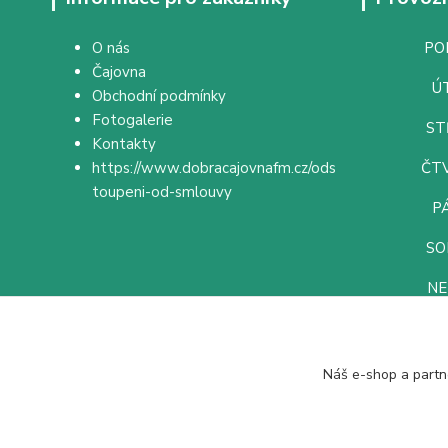
O nás
PON
Čajovna
ÚT
Obchodní podmínky
Fotogalerie
ST
Kontakty
https://www.dobracajovnafm.cz/ods
ČTV
toupeni-od-smlouvy
PÁ
SO
NE
Náš e-shop a partn