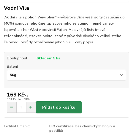
Vodní Víla
„Vodní víla z pohoří Wuyi Shan“ – výběrová třída vyšší sorty částečně do
(40%) oxidovaného čaje, zpracovaného ze stejnojmenné variety
čajovníku z hor Wuyi v provincii Fujian. Masivnější listy tmavě
zelenohnědé, esovitě pokroucené z původně divokého velkolistého
čajovníku odrůdy označované jako Shui ...
celý popis
Dostupnost
Skladem 5 ks
Balení
169 Kč
/
ks
151 Kč
bez DPH
Přidat do košíku
Certified Organic:
BIO certifikace, bez chemických hnojiv a
postřiků