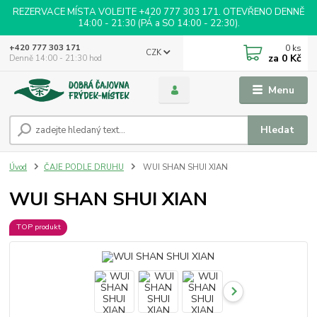
REZERVACE MÍSTA VOLEJTE +420 777 303 171. OTEVŘENO DENNĚ
14:00 - 21:30 (PÁ a SO 14:00 - 22:30).
0
ks
+420 777 303 171
CZK
za
0 Kč
Denně 14:00 - 21:30 hod
Menu
Hledat
Úvod
ČAJE PODLE DRUHU
WUI SHAN SHUI XIAN
WUI SHAN SHUI XIAN
TOP produkt