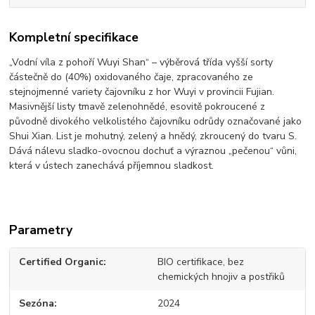
Kompletní specifikace
„Vodní víla z pohoří Wuyi Shan“ – výběrová třída vyšší sorty
částečně do (40%) oxidovaného čaje, zpracovaného ze
stejnojmenné variety čajovníku z hor Wuyi v provincii Fujian.
Masivnější listy tmavě zelenohnědé, esovitě pokroucené z
původně divokého velkolistého čajovníku odrůdy označované jako
Shui Xian. List je mohutný, zelený a hnědý, zkroucený do tvaru S.
Dává nálevu sladko-ovocnou dochuť a výraznou „pečenou“ vůni,
která v ústech zanechává příjemnou sladkost.
Parametry
Certified Organic
BIO certifikace, bez
chemických hnojiv a postřiků
Sezóna
2024